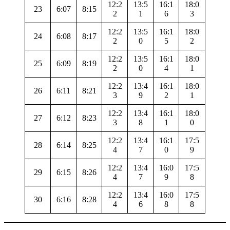
12:2
13:5
16:1
18:0
23
6:07
8:15
2
1
6
3
12:2
13:5
16:1
18:0
24
6:08
8:17
2
0
5
2
12:2
13:5
16:1
18:0
25
6:09
8:19
2
0
4
1
12:2
13:4
16:1
18:0
26
6:11
8:21
3
9
2
1
12:2
13:4
16:1
18:0
27
6:12
8:23
3
8
1
0
12:2
13:4
16:1
17:5
28
6:14
8:25
4
7
0
9
12:2
13:4
16:0
17:5
29
6:15
8:26
4
7
9
8
12:2
13:4
16:0
17:5
30
6:16
8:28
4
6
8
8