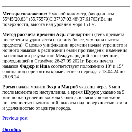
Месторасположение:
Нулевой километр, (координаты
55°45’20.83” (55,75579)С 37°37’03.48′(37,61763)’В), на
поверхности, высота над уровнем моря 151 м.
Метод рассчета времени Аср:
стандартный (тень предмета
после зенита удлиняется на длину более, чем одна высота
предмета). С целью унификации времени начала утреннего и
ночного намазов в расписании были произведены изменения
на основании результатов Международной конференции,
проходившей в Стамбуле 26-27.09.2021г. Время начала
намазов
Фаджр и Иша
соответствует положению 18° и 15°
солнца под горизонтом кроме летнего периода с 18.04.24 по
26.08.24
Время начала молитв
Зухр и Магриб
указаны через 5 мин
после момента их наступления, а время
Шурук
указано за 5
мин до наступления восхода Солнца, в связи с возможной
погрешностью вычислений, высоты над поверхностью земли
и удаленностью от центра города.
Previous post
Октябрь