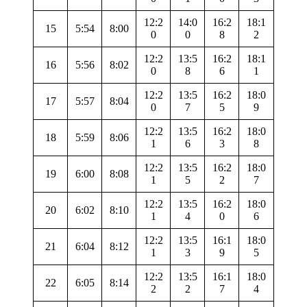
12:2
14:0
16:2
18:1
15
5:54
8:00
0
0
8
2
12:2
13:5
16:2
18:1
16
5:56
8:02
0
8
6
1
12:2
13:5
16:2
18:0
17
5:57
8:04
0
7
5
9
12:2
13:5
16:2
18:0
18
5:59
8:06
1
6
3
8
12:2
13:5
16:2
18:0
19
6:00
8:08
1
5
2
7
12:2
13:5
16:2
18:0
20
6:02
8:10
1
4
0
6
12:2
13:5
16:1
18:0
21
6:04
8:12
1
3
9
5
12:2
13:5
16:1
18:0
22
6:05
8:14
2
2
7
4