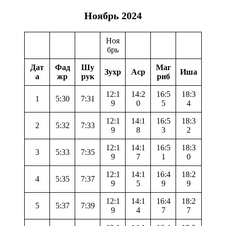
Ноябрь 2024
Ноя
брь
Дат
Фад
Шу
Маг
Зухр
Аср
Иша
а
жр
рук
риб
12:1
14:2
16:5
18:3
1
5:30
7:31
9
0
5
4
12:1
14:1
16:5
18:3
2
5:32
7:33
9
8
3
2
12:1
14:1
16:5
18:3
3
5:33
7:35
9
7
1
0
12:1
14:1
16:4
18:2
4
5:35
7:37
9
5
9
9
12:1
14:1
16:4
18:2
5
5:37
7:39
9
4
7
7