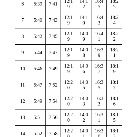
12:1
14:1
16:4
18:2
6
5:39
7:41
9
2
5
5
12:1
14:1
16:4
18:2
7
5:40
7:43
9
0
3
4
12:1
14:0
16:4
18:2
8
5:42
7:45
9
9
1
2
12:1
14:0
16:3
18:2
9
5:44
7:47
9
8
9
1
12:1
14:0
16:3
18:1
10
5:46
7:49
9
6
7
9
12:2
14:0
16:3
18:1
11
5:47
7:52
0
5
5
7
12:2
14:0
16:3
18:1
12
5:49
7:54
0
3
3
6
12:2
14:0
16:3
18:1
13
5:51
7:56
0
2
1
5
12:2
14:0
16:3
18:1
14
5:52
7:58
0
1
0
3