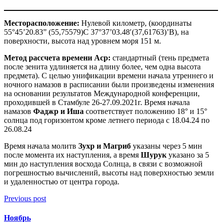
Месторасположение:
Нулевой километр, (координаты
55°45’20.83” (55,75579)С 37°37’03.48′(37,61763)’В), на
поверхности, высота над уровнем моря 151 м.
Метод рассчета времени Аср:
стандартный (тень предмета
после зенита удлиняется на длину более, чем одна высота
предмета). С целью унификации времени начала утреннего и
ночного намазов в расписании были произведены изменения
на основании результатов Международной конференции,
проходившей в Стамбуле 26-27.09.2021г. Время начала
намазов
Фаджр и Иша
соответствует положению 18° и 15°
солнца под горизонтом кроме летнего периода с 18.04.24 по
26.08.24
Время начала молитв
Зухр и Магриб
указаны через 5 мин
после момента их наступления, а время
Шурук
указано за 5
мин до наступления восхода Солнца, в связи с возможной
погрешностью вычислений, высоты над поверхностью земли
и удаленностью от центра города.
Previous post
Ноябрь