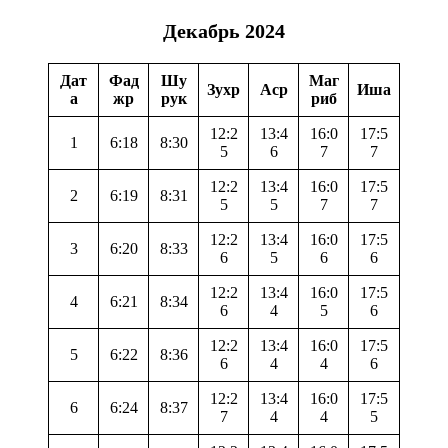
Декабрь 2024
Дат
Фад
Шу
Маг
Зухр
Аср
Иша
а
жр
рук
риб
12:2
13:4
16:0
17:5
1
6:18
8:30
5
6
7
7
12:2
13:4
16:0
17:5
2
6:19
8:31
5
5
7
7
12:2
13:4
16:0
17:5
3
6:20
8:33
6
5
6
6
12:2
13:4
16:0
17:5
4
6:21
8:34
6
4
5
6
12:2
13:4
16:0
17:5
5
6:22
8:36
6
4
4
6
12:2
13:4
16:0
17:5
6
6:24
8:37
7
4
4
5