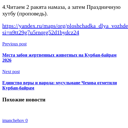
4.Читаем 2 ракята намаза, а затем Праздничную
хутбу (проповедь).
https://yandex.ru/maps/org/ploshchadka_dlya_vozhd
si=n9tt29g7u5rnqrg52d1bydcz24
Previous post
Места забоя жертвенных животных на Курбан-байрам
2026
Next post
Единство веры и народа: мусульмане Чехова отметили
Курбан-байрам
Похожие новости
imanchehov
0