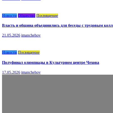
Новости
Общество
Посвящение
Власть и община объединились для беседы с трудовым кол
21.05.2026
imanchehov
Новости
Посвящение
Полуфинал олимпиады в Культурном центре Чехова
17.05.2026
imanchehov