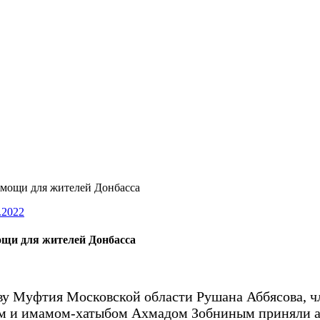
омощи для жителей Донбасса
.2022
ощи для жителей Донбасса
ву Муфтия Московской области Рушана Аббясова, 
вым и имамом-хатыбом Ахмадом Зобниным приняли а