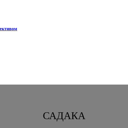
лективом
САДАКА