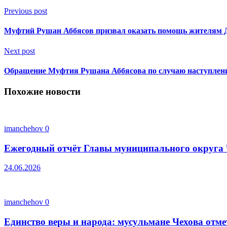
Previous post
Муфтий Рушан Аббясов призвал оказать помощь жителям 
Next post
Обращение Муфтия Рушана Аббясова по случаю наступлени
Похожие новости
imanchehov
0
Ежегодный отчёт Главы муниципального округа 
24.06.2026
imanchehov
0
Единство веры и народа: мусульмане Чехова отм