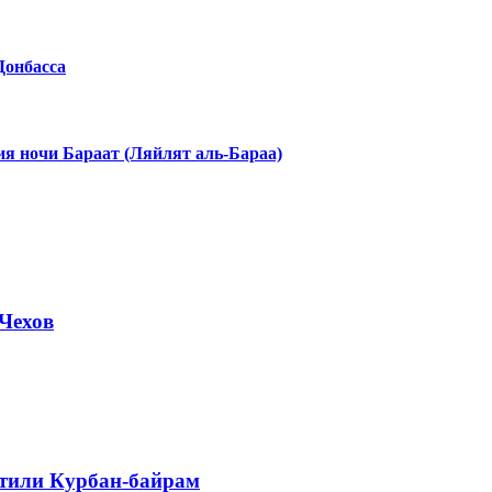
Донбасса
я ночи Бараат (Ляйлят аль-Бараа)
Чехов
етили Курбан-байрам