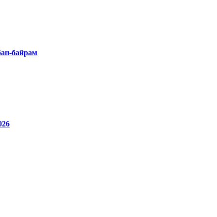
бан-байрам
26