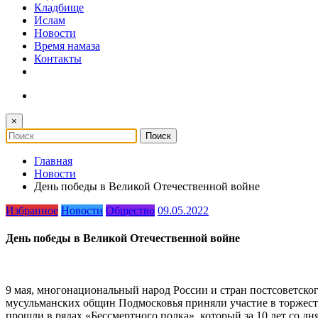
Кладбище
Ислам
Новости
Время намаза
Контакты
×
Главная
Новости
День победы в Великой Отечественной войне
Избранное
Новости
Общество
09.05.2022
День победы в Великой Отечественной войне
9 мая, многонациональный народ России и стран постсоветско
мусульманских общин Подмосковья приняли участие в торжест
прошли в рядах «Бессмертного полка», который за 10 лет со