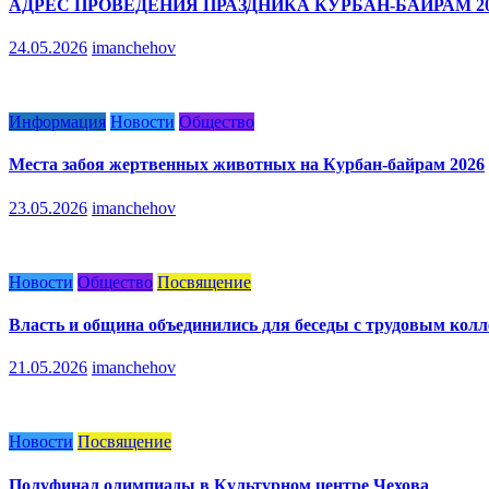
АДРЕС ПРОВЕДЕНИЯ ПРАЗДНИКА КУРБАН-БАЙРАМ 20
24.05.2026
imanchehov
Информация
Новости
Общество
Места забоя жертвенных животных на Курбан-байрам 2026
23.05.2026
imanchehov
Новости
Общество
Посвящение
Власть и община объединились для беседы с трудовым кол
21.05.2026
imanchehov
Новости
Посвящение
Полуфинал олимпиады в Культурном центре Чехова