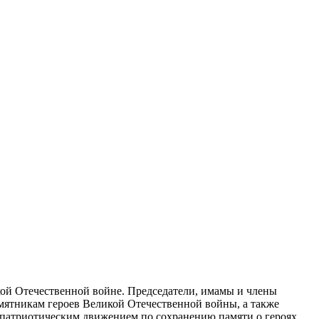
кой Отечественной войне. Председатели, имамы и члены
мятникам героев Великой Отечественной войны, а также
-патриотическим движением по сохранению памяти о героях