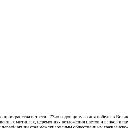
го пространства встретил 77-ю годовщину со дня победы в Вели
венных митингах, церемониях возложения цветов и венков к па
 дня первой акции стал международным общественным гражданско