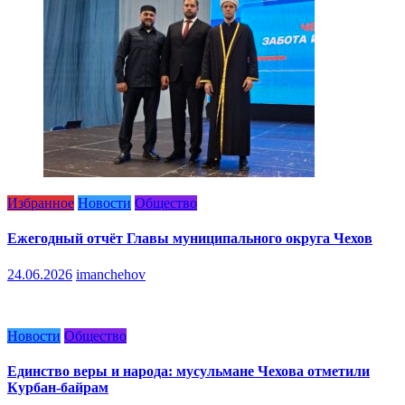
Избранное
Новости
Общество
Ежегодный отчёт Главы муниципального округа Чехов
24.06.2026
imanchehov
Новости
Общество
Единство веры и народа: мусульмане Чехова отметили
Курбан-байрам