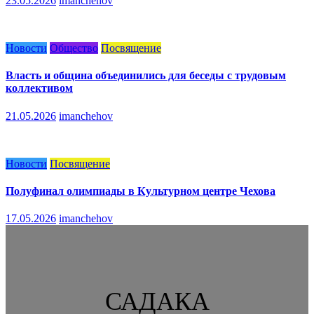
23.05.2026
imanchehov
Новости
Общество
Посвящение
Власть и община объединились для беседы с трудовым
коллективом
21.05.2026
imanchehov
Новости
Посвящение
Полуфинал олимпиады в Культурном центре Чехова
17.05.2026
imanchehov
САДАКА