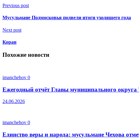
Previous post
Мусульмане Подмосковья подвели итоги уходящего года
Next post
Коран
Похожие новости
imanchehov
0
Ежегодный отчёт Главы муниципального округа 
24.06.2026
imanchehov
0
Единство веры и народа: мусульмане Чехова отм