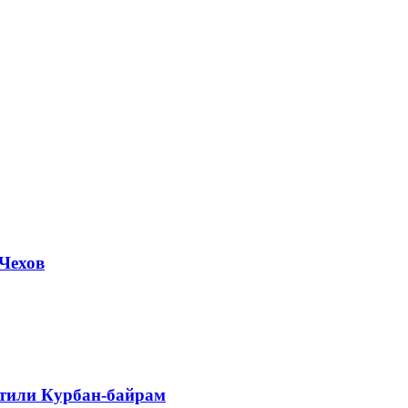
Чехов
етили Курбан-байрам