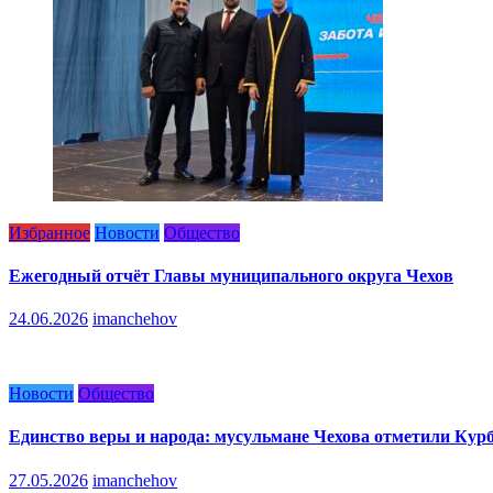
Избранное
Новости
Общество
Ежегодный отчёт Главы муниципального округа Чехов
24.06.2026
imanchehov
Новости
Общество
Единство веры и народа: мусульмане Чехова отметили Кур
27.05.2026
imanchehov