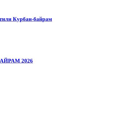
етили Курбан-байрам
АЙРАМ 2026