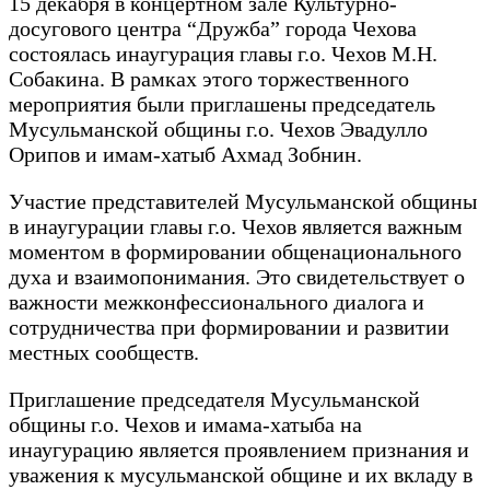
15 декабря в концертном зале Культурно-
досугового центра “Дружба” города Чехова
состоялась инаугурация главы г.о. Чехов М.Н.
Собакина. В рамках этого торжественного
мероприятия были приглашены председатель
Мусульманской общины г.о. Чехов Эвадулло
Орипов и имам-хатыб Ахмад Зобнин.
Участие представителей Мусульманской общины
в инаугурации главы г.о. Чехов является важным
моментом в формировании общенационального
духа и взаимопонимания. Это свидетельствует о
важности межконфессионального диалога и
сотрудничества при формировании и развитии
местных сообществ.
Приглашение председателя Мусульманской
общины г.о. Чехов и имама-хатыба на
инаугурацию является проявлением признания и
уважения к мусульманской общине и их вкладу в