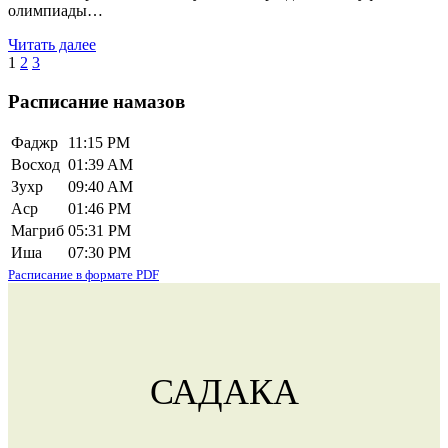
олимпиады…
Читать далее
Пагинация
1
2
3
записей
Расписание намазов
Фаджр
11:15 PM
Восход
01:39 AM
Зухр
09:40 AM
Аср
01:46 PM
Магриб
05:31 PM
Иша
07:30 PM
Расписание в формате PDF
САДАКА