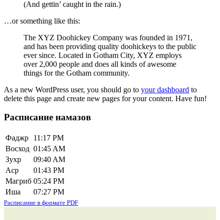
(And gettin’ caught in the rain.)
…or something like this:
The XYZ Doohickey Company was founded in 1971,
and has been providing quality doohickeys to the public
ever since. Located in Gotham City, XYZ employs
over 2,000 people and does all kinds of awesome
things for the Gotham community.
As a new WordPress user, you should go to
your dashboard
to
delete this page and create new pages for your content. Have fun!
Расписание намазов
Фаджр
11:17 PM
Восход
01:45 AM
Зухр
09:40 AM
Аср
01:43 PM
Магриб
05:24 PM
Иша
07:27 PM
Расписание в формате PDF