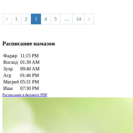
‹
1
2
3
4
5
…
14
›
Расписание намазов
Фаджр
11:15 PM
Восход
01:39 AM
Зухр
09:40 AM
Аср
01:46 PM
Магриб
05:31 PM
Иша
07:30 PM
Расписание в формате PDF