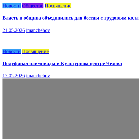
Новости
Общество
Посвящение
Власть и община объединились для беседы с трудовым кол
21.05.2026
imanchehov
Новости
Посвящение
Полуфинал олимпиады в Культурном центре Чехова
17.05.2026
imanchehov