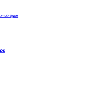
бан-байрам
26