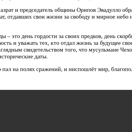
азрат и председатель общины Орипов Эвадулло обр
т, отдавших свои жизни за свободу и мирное небо н
ды – это день гордости за своих предков, день скор
ость и уважать тех, кто отдал жизнь за будущее св
аглядным свидетельством того, что мусульмане Чех
 исторические даты.
пал на полях сражений, и ниспошлёт мир, благопол