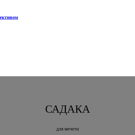
лективом
САДАКА
для мечети