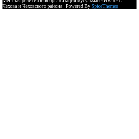
Местная религиозная организация мусульман «Иман» г.
Чехова и Чеховского района | Powered By
SpiceThemes