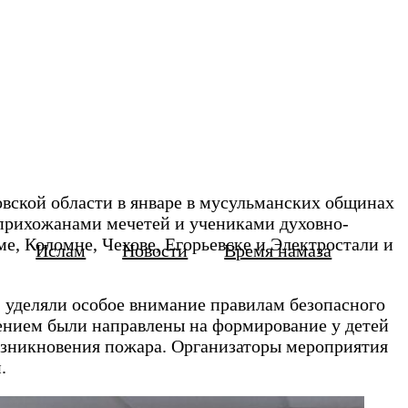
ской области в январе в мусульманских общинах
 прихожанами мечетей и учениками духовно-
е, Коломне, Чехове, Егорьевске и Электростали и
Ислам
Новости
Время намаза
, уделяли особое внимание правилам безопасного
лением были направлены на формирование у детей
озникновения пожара. Организаторы мероприятия
.