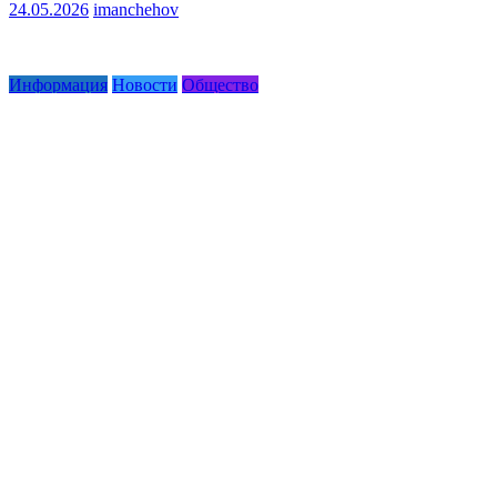
24.05.2026
imanchehov
Информация
Новости
Общество
Места забоя жертвенных животных на Курбан-байрам 2026
23.05.2026
imanchehov
Новости
Общество
Посвящение
Власть и община объединились для беседы с трудовым кол
21.05.2026
imanchehov
Новости
Посвящение
Полуфинал олимпиады в Культурном центре Чехова