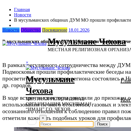
Перейти
Главная
к
Новости
содержимому
В мусульманских общинах ДУМ МО прошли профилактиче
Новости
Общество
Посвящение
18.01.2026
Мусульмане Чехова
В мусульманских общинах ДУМ МО прошли профилактическ
МЕСТНАЯ РЕЛИГИОЗНАЯ ОРГАНИЗА
×
В рамках регулярного сотрудничества между ДУМ
Подмосковья прошли профилактические беседы на 
Мусульмане
просветительских центров региона состоялись в Н
Гла
др. городов.
Чехова
В ходе встреч инспекторы доводили до прихожан 
МЕСТНАЯ РЕЛИГИОЗНАЯ
Кон
использования печного отопления, газовых и эле
ОРГАНИЗАЦИЯ МУСУЛЬМАН
“ИМАН” Г.О. ЧЕХОВ
осознанного отношения к соблюдению правил пожа
отметили важность подобных уроков для профилак
×