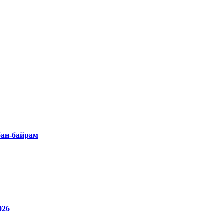
бан-байрам
26