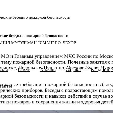
ские беседы о пожарной безопасности
ие беседы о пожарной безопасности
ЦИЯ МУСУЛЬМАН “ИМАН” Г.О. ЧЕХОВ
 МО и Главным управлением МЧС России по Москов
тему пожарной безопасности. Полезные занятия с
огинске, Подольске, Пушкино, Орехово-Зуево, Яхром
вная
О нас
Халяль
Садака
Кладбище
основные требования пожарной безопасности в быту
такты
ктрических приборов. Беседы с подрастающим поко
рной безопасности и навыков действий в случае в
тики пожаров и сохранения жизни и здоровья детей