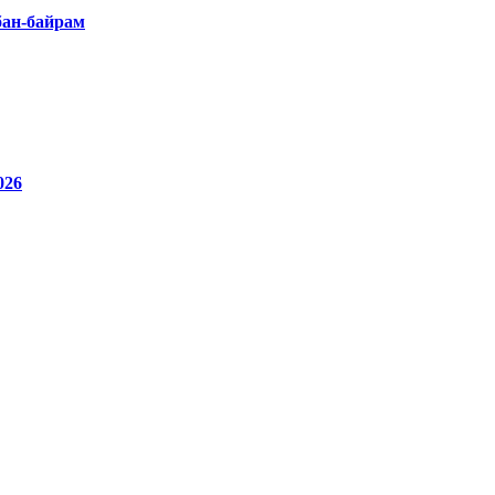
бан-байрам
26