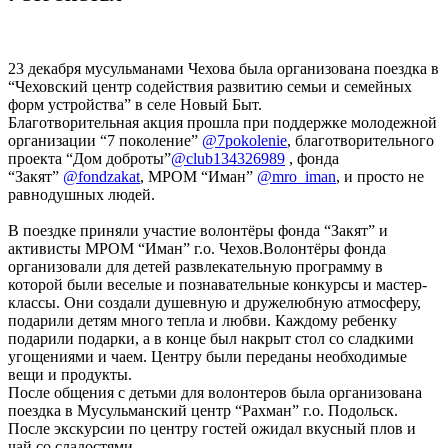
23 декабря мусульманами Чехова была организована поездка в
“Чеховский центр содействия развитию семьи и семейных
форм устройства” в селе Новый Быт.
Благотворительная акция прошла при поддержке молодежной
организации “7 поколение”
@7pokolenie
, благотворительного
проекта “Дом доброты”
@club134326989
, фонда
“Закят”
@fondzakat
, МРОМ “Иман”
@mro_iman
, и просто не
равнодушных людей.
В поездке приняли участие волонтёры фонда “Закят” и
активисты МРОМ “Иман” г.о. Чехов.Волонтёры фонда
организовали для детей развлекательную программу в
которой были веселые и познавательные конкурсы и мастер-
классы. Они создали душевную и дружелюбную атмосферу,
подарили детям много тепла и любви. Каждому ребенку
подарили подарки, а в конце был накрыт стол со сладкими
угощениями и чаем. Центру были переданы необходимые
вещи и продукты.
После общения с детьми для волонтеров была организована
поездка в Мусульманский центр “Рахман” г.о. Подольск.
После экскурсии по центру гостей ожидал вкусный плов и
чай со сладостями.