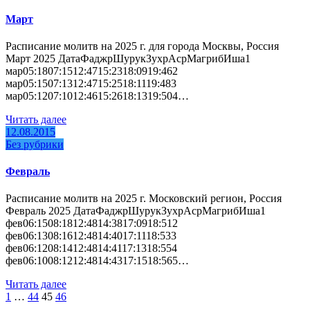
Март
Расписание молитв на 2025 г. для города Москвы, Россия
Март 2025 ДатаФаджрШурукЗухрАсрМагрибИша1
мар05:1807:1512:4715:2318:0919:462
мар05:1507:1312:4715:2518:1119:483
мар05:1207:1012:4615:2618:1319:504…
Читать далее
12.08.2015
Без рубрики
Февраль
Расписание молитв на 2025 г. Московский регион, Россия
Февраль 2025 ДатаФаджрШурукЗухрАсрМагрибИша1
фев06:1508:1812:4814:3817:0918:512
фев06:1308:1612:4814:4017:1118:533
фев06:1208:1412:4814:4117:1318:554
фев06:1008:1212:4814:4317:1518:565…
Читать далее
Пагинация
1
…
44
45
46