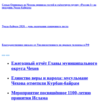
Семья Ориповых из Чехова приняла гостей и съёмочную группу «России 1» на
праздник Ураза-байрама
Ураза-байрам 2026 – день окончания священного поста
Благодарственное письмо от Уполномоченного по правам человека в РФ
Ежегодный отчёт Главы муниципального
округа Чехов
Единство веры и народа: мусульмане
Чехова отметили Курбан-байрам
Мероприятие посвящённое 1100-летию
принятия Ислама