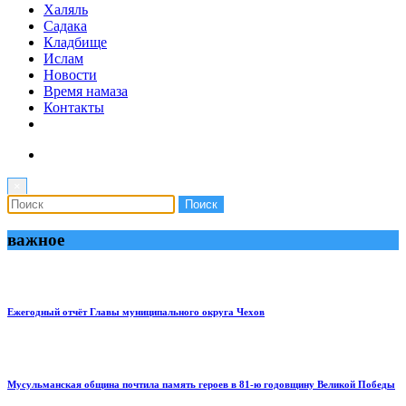
Халяль
Садака
Кладбище
Ислам
Новости
Время намаза
Контакты
×
важное
Ежегодный отчёт Главы муниципального округа Чехов
Мусульманская община почтила память героев в 81-ю годовщину Великой Победы