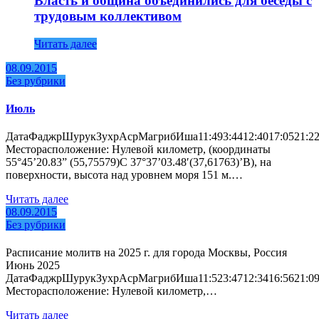
Власть и община объединились для беседы с
трудовым коллективом
Читать далее
08.09.2015
Без рубрики
Июль
ДатаФаджрШурукЗухрАсрМагрибИша11:493:4412:4017:0521:2223:172
Месторасположение: Нулевой километр, (координаты
55°45’20.83” (55,75579)С 37°37’03.48′(37,61763)’В), на
поверхности, высота над уровнем моря 151 м.…
Читать далее
08.09.2015
Без рубрики
Расписание молитв на 2025 г. для города Москвы, Россия
Июнь 2025
ДатаФаджрШурукЗухрАсрМагрибИша11:523:4712:3416:5621:0923:042
Месторасположение: Нулевой километр,…
Читать далее