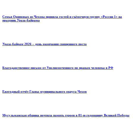
Семья Ориповых из Чехова приняла гостей и съёмочную группу «России 1» на
праздник Ураза-байрама
Ураза-байрам 2026 – день окончания священного поста
Благодарственное письмо от Уполномоченного по правам человека в РФ
Ежегодный отчёт Главы муниципального округа Чехов
Мусульманская община почтила память героев в 81-ю годовщину Великой Победы