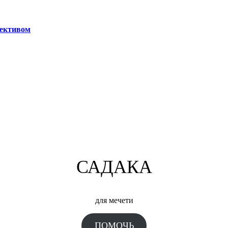
лективом
САДАКА
для мечети
ПОМОЧЬ