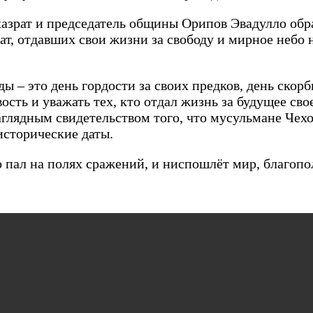
азрат и председатель общины Орипов Эвадулло обр
т, отдавших свои жизни за свободу и мирное небо н
ды – это день гордости за своих предков, день скор
ость и уважать тех, кто отдал жизнь за будущее св
аглядным свидетельством того, что мусульмане Чех
 исторические даты.
пал на полях сражений, и ниспошлёт мир, благопол