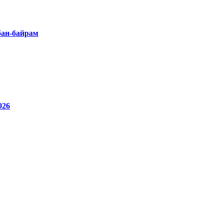
бан-байрам
26