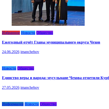
Избранное
Новости
Общество
Ежегодный отчёт Главы муниципального округа Чехов
24.06.2026
imanchehov
Новости
Общество
Единство веры и народа: мусульмане Чехова отметили Кур
27.05.2026
imanchehov
Информация
Новости
Общество