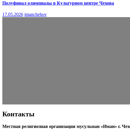
Полуфинал олимпиады в Культурном центре Чехова
17.05.2026
imanchehov
Контакты
Местная религиозная организация мусульман «Иман» г. Чех