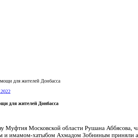
омощи для жителей Донбасса
.2022
ощи для жителей Донбасса
ву Муфтия Московской области Рушана Аббясова, 
вым и имамом-хатыбом Ахмадом Зобниным приняли а