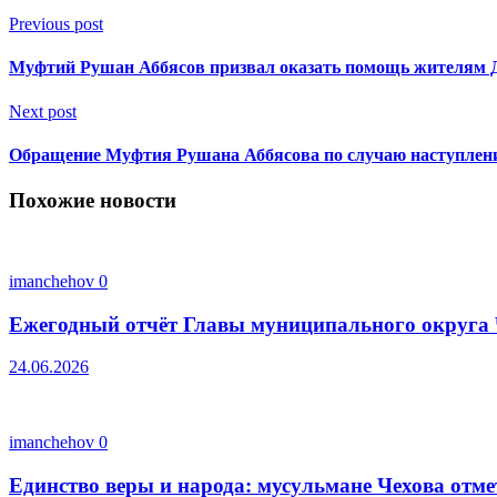
Previous post
Муфтий Рушан Аббясов призвал оказать помощь жителям 
Next post
Обращение Муфтия Рушана Аббясова по случаю наступлени
Похожие новости
imanchehov
0
Ежегодный отчёт Главы муниципального округа 
24.06.2026
imanchehov
0
Единство веры и народа: мусульмане Чехова отм