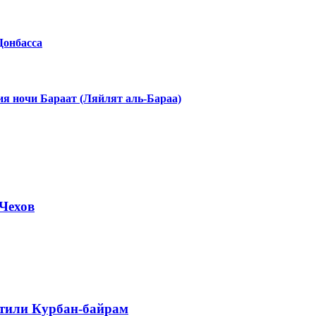
Донбасса
я ночи Бараат (Ляйлят аль-Бараа)
Чехов
етили Курбан-байрам