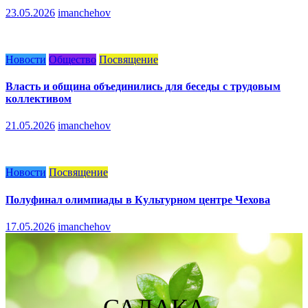
23.05.2026
imanchehov
Новости
Общество
Посвящение
Власть и община объединились для беседы с трудовым
коллективом
21.05.2026
imanchehov
Новости
Посвящение
Полуфинал олимпиады в Культурном центре Чехова
17.05.2026
imanchehov
САДАКА