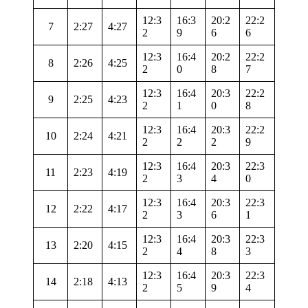
12:3
16:3
20:2
22:2
7
2:27
4:27
2
9
6
6
12:3
16:4
20:2
22:2
8
2:26
4:25
2
0
8
7
12:3
16:4
20:3
22:2
9
2:25
4:23
2
1
0
8
12:3
16:4
20:3
22:2
10
2:24
4:21
2
2
2
9
12:3
16:4
20:3
22:3
11
2:23
4:19
2
3
4
0
12:3
16:4
20:3
22:3
12
2:22
4:17
2
3
6
1
12:3
16:4
20:3
22:3
13
2:20
4:15
2
4
8
3
12:3
16:4
20:3
22:3
14
2:18
4:13
2
5
9
4