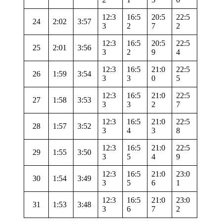
12:3
16:5
20:5
22:5
24
2:02
3:57
3
2
7
2
12:3
16:5
20:5
22:5
25
2:01
3:56
3
2
9
4
12:3
16:5
21:0
22:5
26
1:59
3:54
3
3
0
5
12:3
16:5
21:0
22:5
27
1:58
3:53
3
3
2
7
12:3
16:5
21:0
22:5
28
1:57
3:52
3
4
3
8
12:3
16:5
21:0
22:5
29
1:55
3:50
3
5
4
9
12:3
16:5
21:0
23:0
30
1:54
3:49
3
5
6
1
12:3
16:5
21:0
23:0
31
1:53
3:48
3
6
7
2