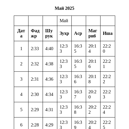
Май 2025
Май
Дат
Фад
Шу
Маг
Зухр
Аср
Иша
а
жр
рук
риб
12:3
16:3
20:1
22:2
1
2:33
4:40
3
5
4
0
12:3
16:3
20:1
22:2
2
2:32
4:38
3
5
6
1
12:3
16:3
20:1
22:2
3
2:31
4:36
3
6
8
2
12:3
16:3
20:2
22:2
4
2:30
4:34
3
7
0
3
12:3
16:3
20:2
22:2
5
2:29
4:31
3
8
2
4
12:3
16:3
20:2
22:2
6
2:28
4:29
3
9
4
5