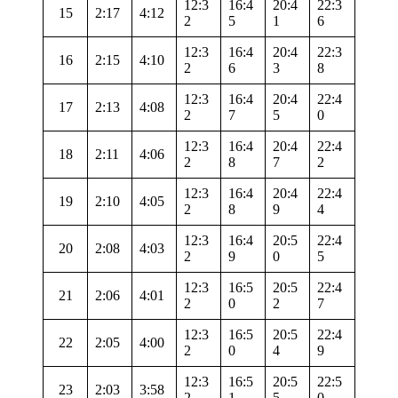
12:3
16:4
20:4
22:3
15
2:17
4:12
2
5
1
6
12:3
16:4
20:4
22:3
16
2:15
4:10
2
6
3
8
12:3
16:4
20:4
22:4
17
2:13
4:08
2
7
5
0
12:3
16:4
20:4
22:4
18
2:11
4:06
2
8
7
2
12:3
16:4
20:4
22:4
19
2:10
4:05
2
8
9
4
12:3
16:4
20:5
22:4
20
2:08
4:03
2
9
0
5
12:3
16:5
20:5
22:4
21
2:06
4:01
2
0
2
7
12:3
16:5
20:5
22:4
22
2:05
4:00
2
0
4
9
12:3
16:5
20:5
22:5
23
2:03
3:58
2
1
5
0