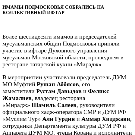
ИМАМЫ ПОДМОСКОВЬЯ СОБРАЛИСЬ НА
КОЛЛЕКТИВНЫЙ ИФТАР
Более шестидесяти имамов и председателей
мусульманских общин Подмосковья приняли
участие в ифтаре Духовного управления
мусульман Московской области, прошедшем в
ресторане татарской кухни «Мирадж».
В мероприятии участвовали председатель ДУМ
МО Муфтий
Рушан Аббясов
, его
заместители
Рустам Давыдов
и
Феликс
Жамалиев
, владелец ресторана
«Мирадж»
Шамиль Салеев
, руководители
официального хадж-оператора СМР и ДУМ РФ
«Муслим Тур»
Али Гурдин
и
Аммар Хидджави
,
сотрудники Департамента культуры ДУМ РФ и
Аппарата ДУМ МО, чтецы Корана и исполнители