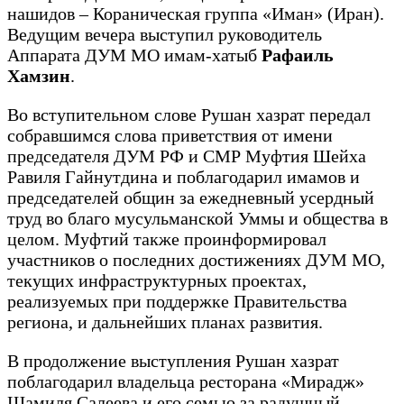
нашидов – Кораническая группа «Иман» (Иран).
Ведущим вечера выступил руководитель
Аппарата ДУМ МО имам-хатыб
Рафаиль
Хамзин
.
Во вступительном слове Рушан хазрат передал
собравшимся слова приветствия от имени
председателя ДУМ РФ и СМР Муфтия Шейха
Равиля Гайнутдина и поблагодарил имамов и
председателей общин за ежедневный усердный
труд во благо мусульманской Уммы и общества в
целом. Муфтий также проинформировал
участников о последних достижениях ДУМ МО,
текущих инфраструктурных проектах,
реализуемых при поддержке Правительства
региона, и дальнейших планах развития.
В продолжение выступления Рушан хазрат
поблагодарил владельца ресторана «Мирадж»
Шамиля Салеева и его семью за радушный